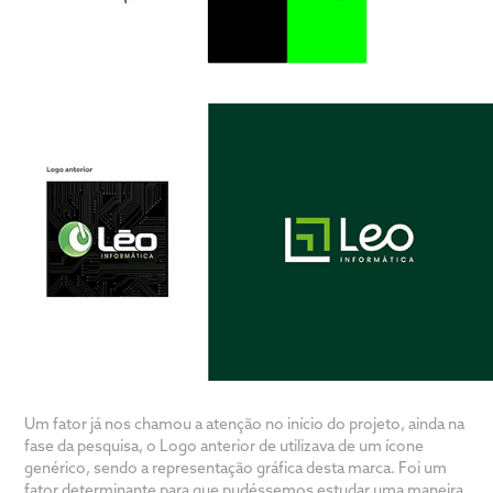
Um fator já nos chamou a atenção no início do projeto, ainda na
fase da pesquisa, o Logo anterior de utilizava de um ícone
genérico, sendo a representação gráfica desta marca. Foi um
fator determinante para que pudéssemos estudar uma maneira